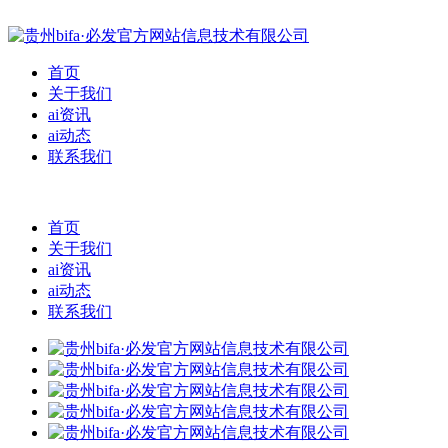
首页
关于我们
ai资讯
ai动态
联系我们
首页
关于我们
ai资讯
ai动态
联系我们