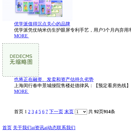
优学派值得沉点关心的品牌
优学派凭仗纳米仿生护眼屏专利手艺，用户3个月内弃用率
MORE
也将正在融资、发卖和资产估持久劣势
上海闵行春申景城缦院售楼处德律风：【预定看房热线】春
MORE
首页 1
2
3
4
5
6
7
下一页
末页
共
92
页
914
条
首页
关于我们
ai资讯
ai动态
联系我们