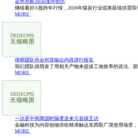
蓝色光标20cm涨停创历
继续看好A股跨年行情，2026年煤炭行业或将延续供需双弱
MORE
律师团队也会对其输出内容进行核实
我们团队就萌发了用相关产物来提拔工做效率的设法。跟
MORE
一边是中韩两国时隔度送来元首级互访
金融科技为内容创做供给精准触达东西取广漠使用场景，
MORE