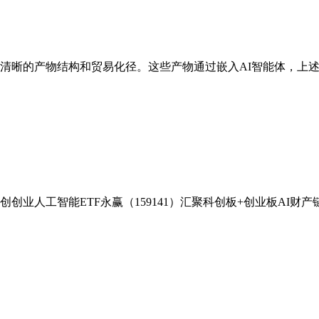
成清晰的产物结构和贸易化径。这些产物通过嵌入AI智能体，上述
工智能ETF永赢（159141）汇聚科创板+创业板AI财产链焦点标