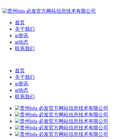
首页
关于我们
ai资讯
ai动态
联系我们
首页
关于我们
ai资讯
ai动态
联系我们