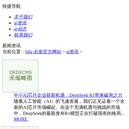
快捷导航
关于我们
ai资讯
ai动态
联系我们
新闻资讯
当前位置：
bifa·必发官方网站
>
ai资讯
>
中小AI芯片企业获新机遇：DeepSeek R1带来破局之力
随着人工智能（AI）的飞速发展，我们正见证着一个全
新的AI芯片市场崛起。在这个充满机遇与挑战的市场
中，DeepSeek的最新发布R1模型正在打破现有的格局...
MORE